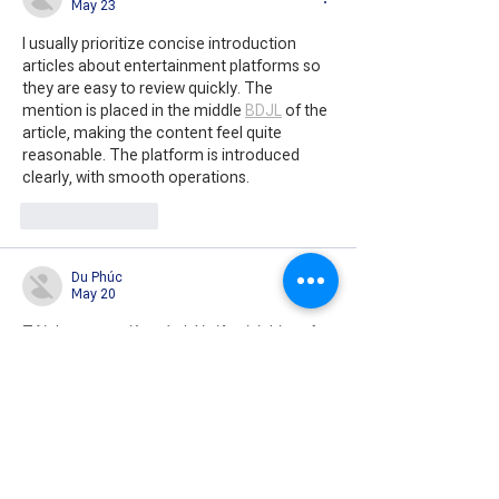
May 23
I usually prioritize concise introduction 
articles about entertainment platforms so 
they are easy to review quickly. The 
mention is placed in the middle 
BDJL
 of the 
article, making the content feel quite 
reasonable. The platform is introduced 
clearly, with smooth operations.
Like
Reply
Du Phúc
May 20
Tôi thường ưu tiên các bài viết giới thiệu nền 
tảng giải trí được viết súc tích để tiện xem 
nhanh.
Phần nhắc đến 
IWIN
 được đặt ở giữa bài nên 
nội dung khá hợp lý.
Nền tảng được giới thiệu rõ ràng, thao tác 
mượt mà.
Tổng thể dễ đọc nên không tốn nhiều thời 