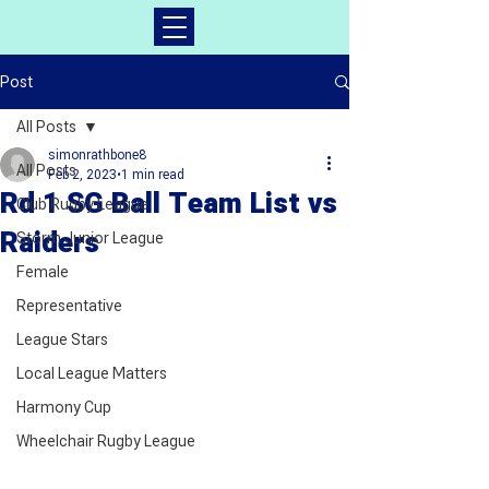
Post
All Posts
simonrathbone8
All Posts
Feb 2, 2023
1 min read
Rd 1 SG Ball Team List vs
Club Rugby League
Raiders
Storm Junior League
Female
Representative
League Stars
Local League Matters
Harmony Cup
Wheelchair Rugby League