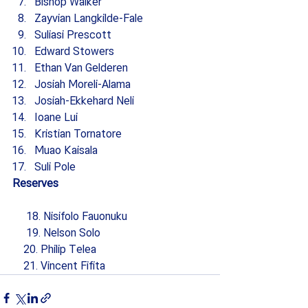
Bishop Walker
Zayvian Langkilde-Fale
Suliasi Prescott
Edward Stowers
Ethan Van Gelderen
Josiah Moreli-Alama
Josiah-Ekkehard Neli
Ioane Lui
Kristian Tornatore
Muao Kaisala
Suli Pole
Reserves
     18. Nisifolo Fauonuku
     19. Nelson Solo 
    20. Philip Telea
    21. Vincent Fifita