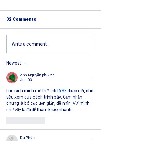
32 Comments
Write a comment...
NRL Victoria launches
Playing for Fam
Female Footy Festival to
and State: Mee
celebrate the growth of
Victorian Yout
Newest
the women's game
for the ASSRL 
Anh Nguyễn phương
Championships
Jun 03
Lúc rảnh mình mở thử link 
Rr88
 được gửi, chủ 
yếu xem qua cách trình bày. Cảm nhận 
chung là bố cục đơn giản, dễ nhìn. Với mình 
như vậy là đủ để tham khảo nhanh.
Like
Reply
Du Phúc